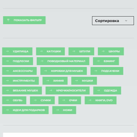
Сортировка
ПОКАЗАТЬ ФИЛЬТР
УДИЛИЩА
КАТУШКИ
ШПУЛИ
ШНУРЫ
ПОДЛЕСКИ
ПОВОДКОВЫЙ МАТЕРИАЛ
БЭКИНГ
АКСЕССУАРЫ
КОРОБКИ ДЛЯ МУШЕК
ПОДСАЧЕКИ
ИНСТРУМЕНТЫ
ХИМИЯ
МУШКИ
ВЯЗАНИЕ МУШЕК
КРЮЧКИ/НОСИТЕЛИ
ОДЕЖДА
ОБУВЬ
СУМКИ
ОЧКИ
КНИГИ, DVD
ИДЕИ ДЛЯ ПОДАРКОВ
НОЖИ