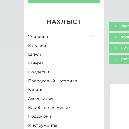
Hareline
WAPSI
НАХЛЫСТ
HIGASHI
УДИ
Удилища
Тип
БЭКИ
Латекс
Катушки
Одноручные удилища
МУШ
Плёнка
Шпули
Двуручные удилища
КНИГ
Шнуры
Свитч удилища
Модель
Подлески
Наборы
Ничего не выбрано
Поводковый материал
Бэкинг
Цвет
Аксессуары
Ничего не выбрано
Коробки для мушек
Подсачеки
Инструменты