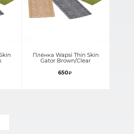
Skin
Плёнка Wapsi Thin Skin
k
Gator Brown/Clear
650
₽