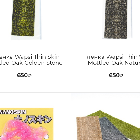
ёнка Wapsi Thin Skin
Плёнка Wapsi Thin 
tled Oak Golden Stone
Mottled Oak Natur
650
650
₽
₽