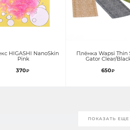
екс HIGASHI NanoSkin
Плёнка Wapsi Thin 
Pink
Gator Clear/Blac
370
650
₽
₽
ПОКАЗАТЬ ЕЩЕ