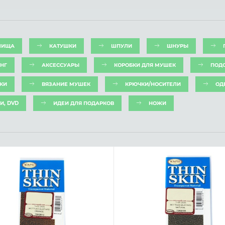
ЛИЩА
КАТУШКИ
ШПУЛИ
ШНУРЫ
НГ
АКСЕССУАРЫ
КОРОБКИ ДЛЯ МУШЕК
ПОД
КИ
ВЯЗАНИЕ МУШЕК
КРЮЧКИ/НОСИТЕЛИ
ОД
И, DVD
ИДЕИ ДЛЯ ПОДАРКОВ
НОЖИ