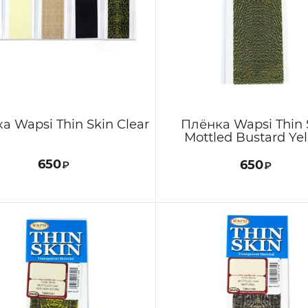
а Wapsi Thin Skin Clear
Плёнка Wapsi Thin 
Mottled Bustard Ye
650
650
₽
₽