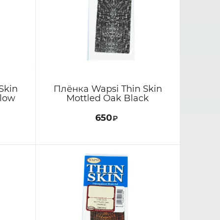
Skin
Плёнка Wapsi Thin Skin
llow
Mottled Oak Black
650
₽