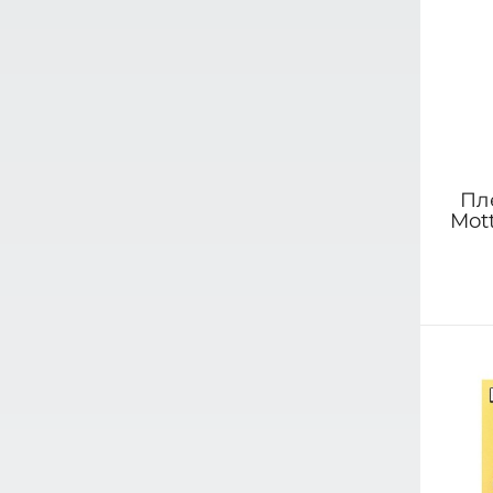
Пл
Mot