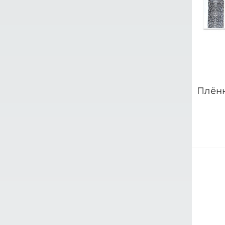
Баффы
Трубки
Аксессуары
Монтажный лак
Заготовки/Хвосты
Пленка/Спинки
Пенка
Силикон/Ножки
Плёнк
Синели