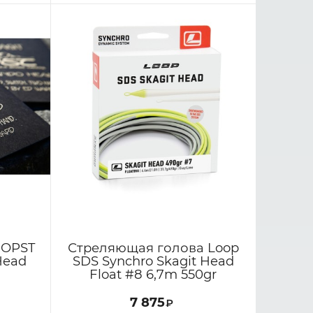
 OPST
Стреляющая голова Loop
Head
SDS Synchro Skagit Head
Float #8 6,7m 550gr
7 875
₽