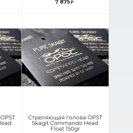
7 875
₽
 OPST
Стреляющая голова OPST
Head
Skagit Commando Head
Float 150gr