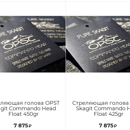
еляющая голова OPST
Стреляющая голова
agit Commando Head
Skagit Commando 
Float 450gr
Float 425gr
7 875
7 875
₽
₽