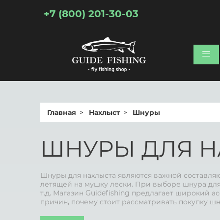
+7 (800) 201-30-03
Главная
Нахлыст
Шнуры
ШНУРЫ ДЛЯ Н
Шнуры для нахлыста являются важной составля
летящей на мушку лески. При выборе шнура для 
т.д. Магазин Guidefishing предлагает широкий 
причин, почему стоит рассматривать покупку шн