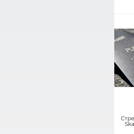
Стр
Sk