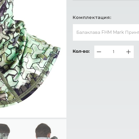
Комплектация:
Балаклава FHM Mark Принт 
Кол-во: