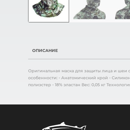
ОПИСАНИЕ
Оригинальная маска для защиты лица и шеи о
особенности: - Анатомический крой - Силикон
полиэстер - 18% эластан Вес: 0,05 кг Технология