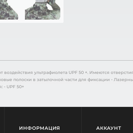
т воздействия ультрафиолета UPF 50 +. Имеются отверсти
овые полоски в затылочной части для фиксации - Лазерные
: - UPF 50+
ИНФОРМАЦИЯ
АККАУНТ