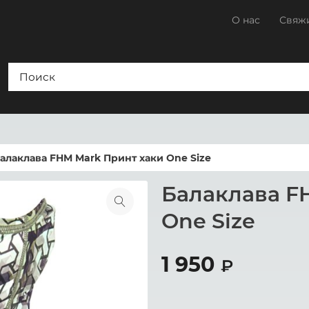
О нас
Свяжи
алаклава FHM Mark Принт хаки One Size
Балаклава F
One Size
1 950
₽