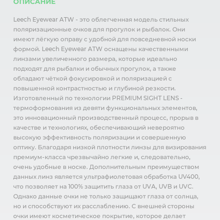
ОПИСАНИЕ
Leech Eyewear ATW - это облегченная модель стильных
поляризационные очков для прогулок и рыбалок. Они
имеют лёгкую оправу с удобной для повседневной носки
формой. Leech Eyewear ATW оснащены качественными
линзами увеличенного размера, которые идеально
подходят для рыбалки и обычных прогулок, а также
обладают чёткой фокусировкой и поляризацией с
повышенной контрастностью и глубиной резкости.
Изготовленный по технологии PREMIUM SIGHT LENS -
термоформования из девяти функциональных элементов,
это инновационный производственный процесс, прорыв в
качестве и технологиях, обеспечивающий невероятно
высокую эффективность поляризации и совершенную
оптику. Благодаря низкой плотности линзы для визирования
премиум-класса чрезвычайно легкие и, следовательно,
очень удобные в носке. Дополнительным преимуществом
данных линз является ультрафиолетовая обработка UV400,
что позволяет на 100% защитить глаза от UVA, UVB и UVC.
Однако данные очки не только защищают глаза от солнца,
но и способствуют их расслаблению. С внешней стороны
очки имеют косметическое покрытие, которое делает