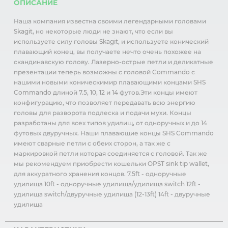
ОПИСАНИЕ
Наша компания известна своими легендарными головами
Skagit, но некоторые люди не знают, что если вы
используете силу головы Skagit, и используете конический
плавающий конец, вы получаете нечто очень похожее на
скандинавскую голову. Лазерно-острые петли и деликатные
презентации теперь возможны с головой Commando с
нашими новыми коническимир плавающими концами SHS
Commando длиной 7.5, 10, 12 и 14 футов.Эти концы имеют
конфигурацию, что позволяет передавать всю энергию
головы для разворота подлеска и подачи мухи. Концы
разработаны для всех типов удилищ, от одноручных и до 14
футовых двуручных. Наши плавающие концы SHS Commando
имеют сварные петли с обеих сторон, а так же с
маркировкой петли которая соединяется с головой. Так же
мы рекомендуем приобрести кошельки OPST sink tip wallet,
для аккуратного хранения концов. 7.5ft - одноручные
удилища 10ft - одноручные удилища/удилища switch 12ft -
удилища switch/двуручные удилища (12-13ft) 14ft - двуручные
удилища