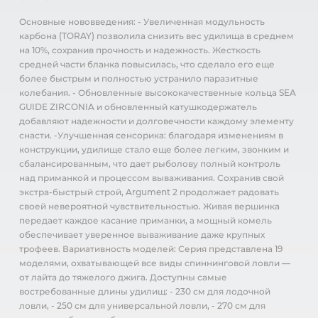
Основные нововведения: - Увеличенная модульность
карбона (TORAY) позволила снизить вес удилища в среднем
на 10%, сохранив прочность и надежность. Жесткость
средней части бланка повысилась, что сделало его еще
более быстрым и полностью устранило паразитные
колебания. - Обновленные высококачественные кольца SEA
GUIDE ZIRCONIA и обновленный катушкодержатель
добавляют надежности и долговечности каждому элементу
снасти. -Улучшенная сенсорика: благодаря изменениям в
конструкции, удилище стало еще более легким, звонким и
сбалансированным, что дает рыболову полный контроль
над приманкой и процессом вываживания. Сохранив свой
экстра-быстрый строй, Argument 2 продолжает радовать
своей невероятной чувствительностью. Живая вершинка
передает каждое касание приманки, а мощный комель
обеспечивает уверенное вываживание даже крупных
трофеев. Вариативность моделей: Серия представлена 19
моделями, охватывающей все виды спиннинговой ловли —
от лайта до тяжелого джига. Доступны самые
востребованные длины удилищ: - 230 см для лодочной
ловли, - 250 см для универсальной ловли, - 270 см для