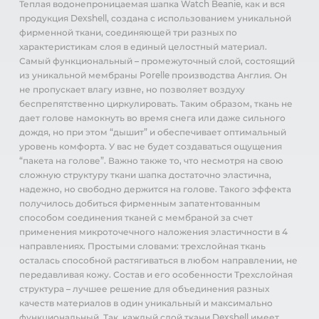
Теплая водонепроницаемая шапка Watch Beanie, как и вся
продукция Dexshell, создана с использованием уникальной
фирменной ткани, соединяющей три разных по
характеристикам слоя в единый целостный материал.
Самый функциональный – промежуточный слой, состоящий
из уникальной мембраны Porelle производства Англия. Он
не пропускает влагу извне, но позволяет воздуху
беспрепятственно циркулировать. Таким образом, ткань не
дает голове намокнуть во время снега или даже сильного
дождя, но при этом “дышит” и обеспечивает оптимальный
уровень комфорта. У вас не будет создаваться ощущения
“пакета на голове”. Важно также то, что несмотря на свою
сложную структуру ткани шапка достаточно эластична,
надежно, но свободно держится на голове. Такого эффекта
получилось добиться фирменным запатентованным
способом соединения тканей с мембраной за счет
применения микроточечного наложения эластичности в 4
направлениях. Простыми словами: трехслойная ткань
осталась способной растягиваться в любом направлении, не
передавливая кожу. Состав и его особенности Трехслойная
структура – лучшее решение для объединения разных
качеств материалов в один уникальный и максимально
функциональный. Так, каждый слой ткани Dexshell имеет